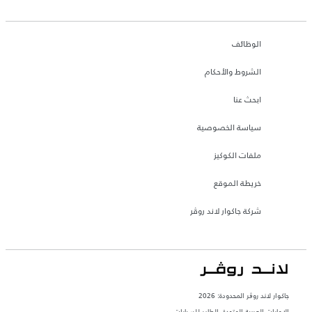
الوظائف
الشروط والأحكام
ابحث عنا
سياسة الخصوصية
ملفات الكوكيز
خريطة الموقع
شركة جاكوار لاند روڤر
جاكوار لاند روڨر المحدودة: 2026
الإمارات العربية المتحدة, الطاير للسيارات