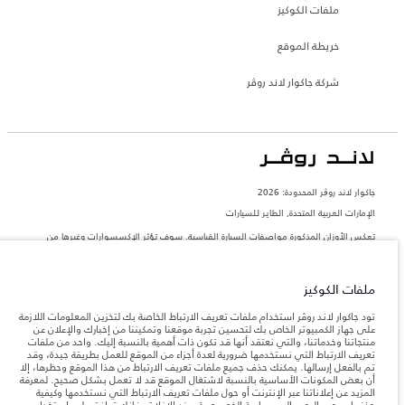
ملفات الكوكيز
خريطة الموقع
شركة جاكوار لاند روڤر
جاكوار لاند روڨر المحدودة: 2026
الإمارات العربية المتحدة, الطاير للسيارات
تعكس الأوزان المذكورة مواصفات السيارة القياسية. سوف تؤثر الإكسسوارات وغيرها من
العناصر المثبتة بعد نقطة التصنيع في الحمولة. تأكد من عدم تجاوز الوزن الإجمالي للسيارة
والحد الأقصى لأحمال المحور عند تحميل السيارة بالإكسسوارات والركاب والسوائل والوقود
والحمولة.
ملفات الكوكيز
المعلومات والمواصفات والأسعار والألوان المذكورة على هذا الموقع قد تختلف من بلد إلى
تود جاكوار لاند روڤر استخدام ملفات تعريف الارتباط الخاصة بك لتخزين المعلومات اللازمة
آخر، كما أنّها قد تتغير بدون إشعار مسبق. الرجاء التواصل مع وكيلنا المحلي للتأكد من توفّرها
على جهاز الكمبيوتر الخاص بك لتحسين تجربة موقعنا وتمكيننا من إخبارك والإعلان عن
والتحقق من الأسعار.
منتجاتنا وخدماتنا، والتي نعتقد أنها قد تكون ذات أهمية بالنسبة إليك. واحد من ملفات
تعريف الارتباط التي نستخدمها ضرورية لعدة أجزاء من الموقع للعمل بطريقة جيدة، وقد
إن النقص العالمي في أشباه الموصلات يؤثر حاليًا
ملاحظة مهمة حول الصور والمواصفات.
تم بالفعل إرسالها. يمكنك حذف جميع ملفات تعريف الارتباط من هذا الموقع وحظرها، إلا
في مواصفات تصميم السيارات وتوفر الخيارات وتوقيتات التصاميم. هذا ظرف ديناميكي
أن بعض المكونات الأساسية بالنسبة لاشتغال الموقع قد لا تعمل بشكل صحيح. لمعرفة
للغاية، ونتيجة لذلك، قد لا تمثّل الصور المستخدَمة ضمن موقع الويب حاليًا المواصفات الحالية
المزيد عن إعلاناتنا عبر الإنترنت أو حول ملفات تعريف الارتباط التي نستخدمها وكيفية
بالكامل بالنسبة إلى الميزات والخيارات والحلية ومجموعات الألوان. يرجى استشارة وكيلك الذي