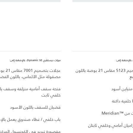
ميزات ديسكڤري Dynamic SE، بالإضافة إلى:
عجلات بتصميم 5123 مقاس 21 بوصة باللون
عجلات بتصميم 1
ع
مصقولة مثل الألماس، باللون الفضي
تباين أسود
فتحة سقف أمامية منزلقة وسقف با
خلفي ثابت
قضبان للسقف باللون الأسود
Meridia
باب خلفي / غطاء صندوق يعمل بالإ
اميان أمامي وخلفي ثابتان
مقصورة تبريد في الكونسول المركز