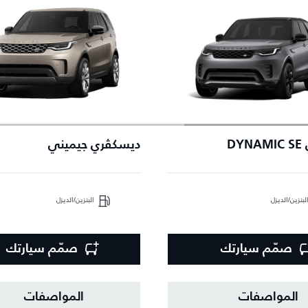
DY
ديسكڤري جيميني
لبنزين/الديزل
البنزين/الديزل
صمّم سيارتك
صمّم سيارتك
المواصفات
المواصفات