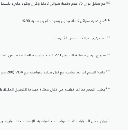
△
△
مع سائق بوزن 75 كجم وكمية سوائل كاملة وخزان وقود مليء بنسبة 90%.
▲
▲
مع كمية سوائل كاملة وخزان وقود مليء بنسبة 90%.
⬧
⬧
عند تركيب عجلات مقاس 21 بوصة.
⬨
⬨
سيبلغ عرض مساحة التحميل 1.273 عند تركيب نظام التحكم في المناخ الرباعي المناطق.
✧
✧
جاف: الحجم كما تم قياسه مع كتل صلبة متوافقة مع VDA (‏200 مم x ‏50 مم x ‏100 مم).
✦
✦
رطب: الحجم كما تم قياسه من خلال محاكاة مساحة التحميل المليئة با
الأوزان تخص السيارات ذات المواصفات القياسية. الإضافات الاختيارية تزيد