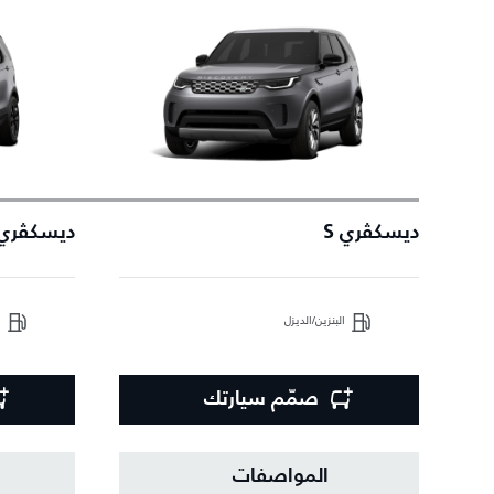
ديسكڤري S
ديسكڤري NAMIC SE
البنزين/الديزل
ا
صمّم سيارتك
المواصفات