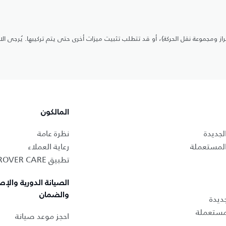
ز ومجموعة نقل الحركة)، أو قد تتطلب تثبيت ميزات أخرى حتى يتم تركيبها. يُرجى ال
المالكون
لجديدة
نظرة عامة
المستعملة
رعاية العملاء
تطبيق LAND ROVER CARE
الصيانة الدورية والإص
والضمان
ديدة
لمستعملة
احجز موعد صيانة