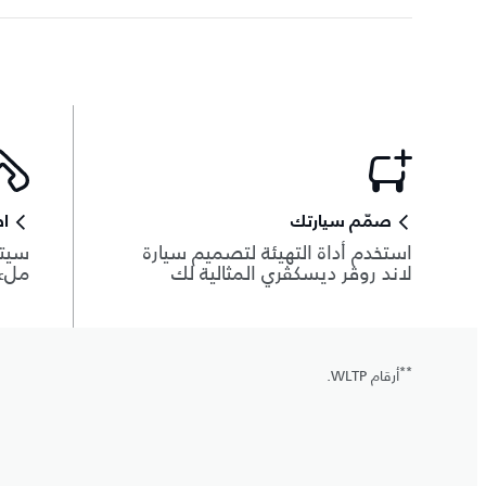
صمّم سيارتك
اط
استخدم أداة التهيئة لتصميم سيارة
سيتم
لاند روڤر ديسكڤري المثالية لك
ملء 
**
أرقام WLTP.