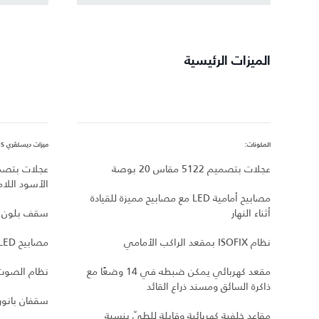
الميزات الرئيسية
المكونات:
ميزات ديسكڤري S، بالإضافة إلى:
عجلات بتصميم 5122 مقاس 20 بوصة
الأسود اللام
مصابيح أمامية LED مع مصابيح مميزة للقيادة
أثناء النهار
سقف بلون م
نظام ISOFIX بمقعد الراكب الأمامي
مصابيح LED خلفية داكنة
مقعد كهربائي يمكن ضبطه في 14 وضعًا مع
نظام الصوت من n™‎
ذاكرة السائق ومسند ذراع القائد
سقفان بانور
مقاعد خلفية كهربائية وقابلة للطيّ بنسبة