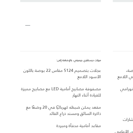
ميزات ديسكڤري جيميني، بالإضافة إلى:
ميزات ديسكڤري C HSE
700 مقاس 21 بوصة،
عجلات بتصميم 5124 مقاس 22 بوصة باللون
 اللامع
الأسود اللامع
مصقول
ولامع
نورامي
مصفوفة مصابيح أمامية LED مع مصابيح مميزة
للقيادة أثناء النهار
مقابض
مقعد يمكن ضبطه كهربائيًا في 20 وضعًا مع
مصابي
ذاكرة السائق ومسند ذراع القائد
شارات
مقاعد
مقاعد أمامية مدفأة ومبردة
ي الأمامي
نظام 