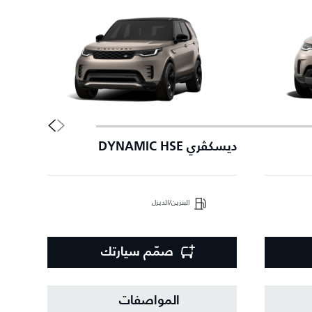
ديسكڤري DYNAMIC HSE
إصدا
البنزين/الديزل
صمّم سيارتك
المواصفات