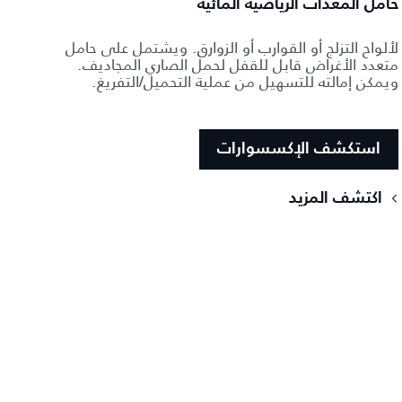
حامل المعدات الرياضية المائية
لألواح التزلج أو القوارب أو الزوارق. ويشتمل على حامل
متعدد الأغراض قابل للقفل لحمل الصاري المجاديف.
ويمكن إمالته للتسهيل من عملية التحميل/التفريغ.
استكشف الإكسسوارات
اكتشف المزيد