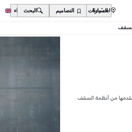
السيارات
المالكون
التصاميم
الاكتشاف
البحث
الشراء
ابحث عنا
لسقف
 نقدمها من أنظمة السقف