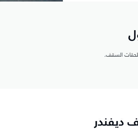
ل
ملحقات السقف.
 ديفندر