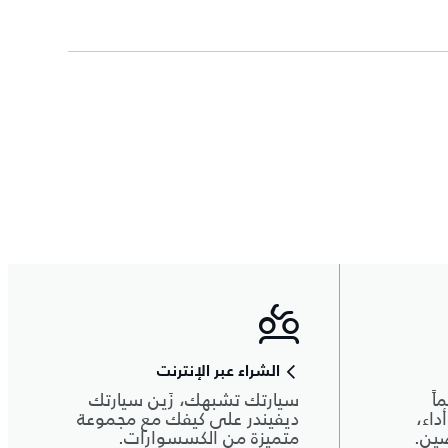
الشراء عبر الإنترنت
اً
سيارتك تشبهك، زَين سيارتك
داء،
ديفيندر على كيفك مع مجموعة
صين.
متميزة من الكسسوارات.