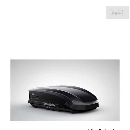
إظهار