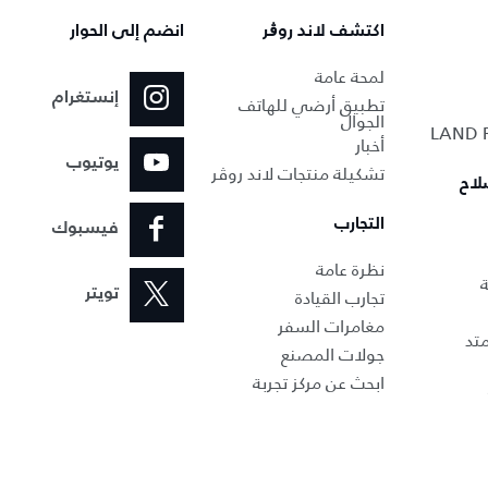
اكتشف لاند روڨر
انضم إلى الحوار
لمحة عامة
إنستغرام
تطبيق أرضي للهاتف
الجوال
أخبار
يوتيوب
تشكيلة منتجات لاند روڤر
لاح
التجارب
فيسبوك
نظرة عامة
ة
تجارب القيادة
تويتر
مغامرات السفر
تد
جولات المصنع
ابحث عن مركز تجربة