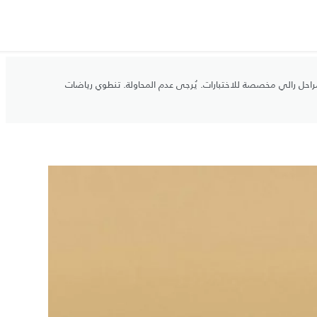
رات مغلقة أو مراحل رالي مخصصة للاختبارات. يُرجى عدم المحاولة. تنطوي رياضات