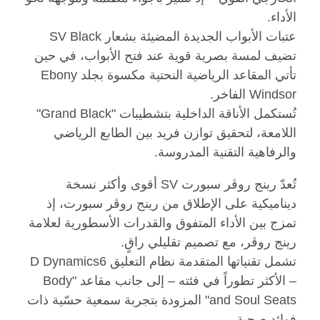
الأداء.
عتبات الأبواب الجديدة المضيئة بشعار
SV Black
تضيف لمسة بصرية قوية عند فتح الأبواب، في حين
تأتي المقاعد الرياضية النحتية مكسوة بجلد
Ebony
Windsor
الفاخر.
تُستكمل الأناقة الداخلية بتشطيبات "
Grand Black
"
اللامعة، لتحقيق توازن فريد بين الطابع الرياضي
والرفاهية التقنية المدروسة.
تُعدّ رينج روڤر سبورت
SV
أقوى وأكثر نسخة
ديناميكية على الإطلاق من رينج روڤر سبورت، إذ
تمزج بين الأداء المتفوق والقدرات الأسطورية لعلامة
رينج روڤر، مع تصميم تقليلي راقٍ.
تشمل تقنياتها المتقدمة نظام التعليق 6
D Dynamics
– الأكثر تطوراً في فئته – إلى جانب مقاعد "
Body
and Soul Seats
" المزودة بتجربة سمعية حسّية ذات
فوائد صحية.