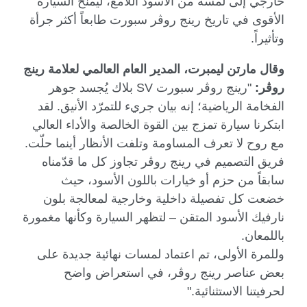
خارجي إلى لمسة من الأسود اللامع، ليمنح السيارة
الأقوى في تاريخ رينج روڤر سبورت طابعاً أكثر جرأة
وتأثيراً.
وقال مارتن ليمبرت، المدير العام العالمي لعلامة رينج
روڤر:
"رينج روڤر سبورت
SV
بلاك يُجسد جوهر
الفخامة الرياضية؛ إنه بيان جريء للتمرّد الأنيق. لقد
ابتكرنا سيارة تمزج بين القوة الخالصة والأداء العالي
مع روح لا تعرف المساومة وتلفت الأنظار أينما حلّت.
فريق التصميم في رينج روڤر تجاوز كل ما قدّمناه
سابقاً من حزم أو خيارات باللون الأسود، حيث
خضعت كل تفصيلة داخلية وخارجية لمعالجة بلون
نارفيك الأسود المتقن – لتظهر السيارة وكأنها مغمورة
باللمعان.
وللمرة الأولى، تم اعتماد لمسات نهائية جديدة على
بعض عناصر رينج روڤر، في استعراض واضح
لحرفيتنا الاستثنائية."