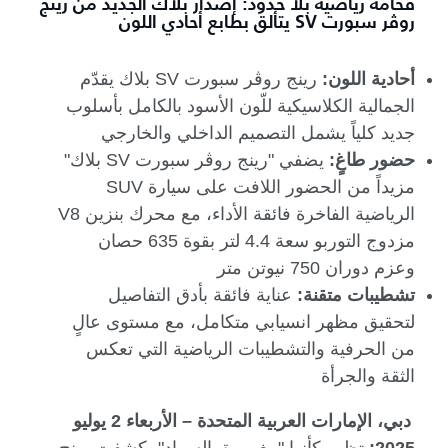
فخامة رياضية بلا حدود: إصدار بلاك الجديد من رينج
روڤر سبورت SV يتألق بطابع أحادي اللون
أحادية اللون:
رينج روڤر سبورت
SV
بلاك يقدّم
الجمالية الكلاسيكية للّون الأسود بالكامل بأسلوب
جديد كلياً يشمل التصميم الداخلي والخارجي
حضور طاغٍ:
يضفي "رينج روڤر سبورت
SV
بلاك"
مزيداً من الحضور اللافت على سيارة
SUV
الرياضية الفاخرة فائقة الأداء، مع محرك بنزين
V8
مزدوج التوربو سعة 4.4 لتر بقوة 635 حصان
وعزم دوران 750 نيوتن متر
تشطيبات متقنة:
عناية فائقة بأدق التفاصيل
لتحقيق مظهر انسيابي متكامل، مع مستوى عالٍ
من الحرفية والتشطيبات الرياضية التي تعكس
الثقة والجرأة
دبي، الإمارات العربية المتحدة – الأربعاء 2 يوليو
2025:
تظهر كأنها "مغمورة بالسواد"، كشفت رينج