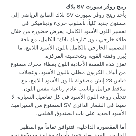
رينج روڤر سبورت
SV
بلاك
يأخذ رينج روڤر سبورت
SV
بلاك الطابع الرياضي إلى
مستوى جديد كلياً. بأسلوب جريء وديناميكي في
تفسير اللون الأسود الكامل، يفرض حضوره من خلال
طلاء خارجي بلون "نارفيك بلاك" الكامل، مع باقة
التصميم الخارجي بالكامل باللون الأسود اللامع، ما
يُبرز وقفته القوية وشخصيته المركزة.
تعزز هذه اللمسة الأحادية اللون بغطاء محرك مصنوع
من ألياف الكربون مطلي باللون الأسود، وعجلات
قياس 23 إنش مصقولة باللون الأسود اللامع، مع
ملاقط فرامل وأنابيب عادم رباعية بنفس اللون.
تتجلّى روعة اللون الأسود في كل تفاصيل السيارة، لا
سيما في الشعار الدائري
SV
المصنوع من السيراميك
الأسود الجديد على باب الصندوق الخلفي.
أما المقصورة الداخلية، فتتوافق تماماً مع المظهر
الخارجي القوي – إذ تتميز بأجواء مظلمة وموجّهة نحو