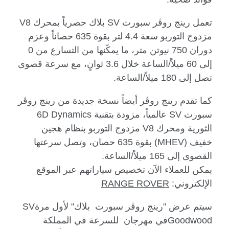
تعمل رينج روڤر سبورت
SV
بلاك حصرياً بمحرك
V8
مزدوج التوربو سعة 4.4 لتر بقوة 635 حصاناً وعزم
دوران 750 نيوتن متر، ما يمكّنها من التسارع من 0
إلى 60 ميلاً/الساعة خلال 3.6 ثوانٍ، مع سرعة قصوى
تصل إلى 180 ميلاً/الساعة.
كما تقدم رينج روڤر أيضاً نسخة جديدة من رينج روڤر
سبورت
SV
عالمياً، مزودة بتقنية
6D Dynamics
الثورية ومحرك
V8
مزدوج التوربو بنظام هجين
خفيف (
MHEV
) بقوة 635 حصان، وتصل سرعتها
القصوى إلى 165 ميلاً/الساعة.
يمكن للعملاء الآن تخصيص سياراتهم عبر الموقع
الإلكتروني:
RANGE ROVER
سيتم عرض "رينج روڤر سبورت
بلاك" لأول مرة
SV
Goodwood
في مهرجان
للسرعة في المملكة