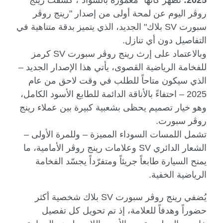
روڤر اليوم عن لمحة أولى من إصدار "رينج روڤر
سبورت
SV
بلاك" الجديد، الذي يتميز بدقة متناهية في
التفاصيل دون أي تنازل.
وبالاعتماد على إرث رينج روڤر سبورت
SV
كرمز
للفخامة الرياضية القصوى، يأتي هذا الإصدار الجديد –
الذي سيكون متاحاً للطلب في وقت لاحق من عام
2025 – احتفاءً بالأناقة الدائمة للطابع الأسود الكامل،
وهو خيار تصميم يحظى بشعبية كبيرة بين عملاء رينج
روڤر سبورت.
تشمل اللمسات السوداء المميزة – وللمرة الأولى –
الشعار الدائري
SV
وعلامات رينج روڤر الأمامية، ما
يمنح السيارة طابعاً جريئاً ومتفرّداً يجسّد الفخامة
الرياضية الخفية.
يُضفي رينج روڤر سبورت
SV
بلاك شخصية أكثر
حضوراً وهدفاً للعلامة، إذ تم تحويل كل تفصيل