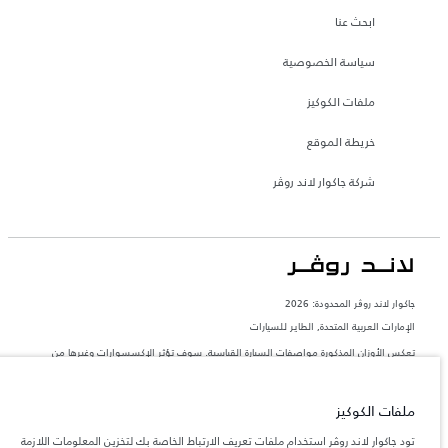
ابحث عنا
سياسة الخصوصية
ملفات الكوكيز
خريطة الموقع
شركة جاكوار لاند روڤر
جاكوار لاند روڨر المحدودة: 2026
الإمارات العربية المتحدة, الطاير للسيارات
تعكس الأوزان المذكورة مواصفات السيارة القياسية. سوف تؤثر الإكسسوارات وغيرها من
العناصر المثبتة بعد نقطة التصنيع في الحمولة. تأكد من عدم تجاوز الوزن الإجمالي للسيارة
والحد الأقصى لأحمال المحور عند تحميل السيارة بالإكسسوارات والركاب والسوائل والوقود
والحمولة.
ملفات الكوكيز
المعلومات والمواصفات والأسعار والألوان المذكورة على هذا الموقع قد تختلف من بلد إلى
تود جاكوار لاند روڤر استخدام ملفات تعريف الارتباط الخاصة بك لتخزين المعلومات اللازمة