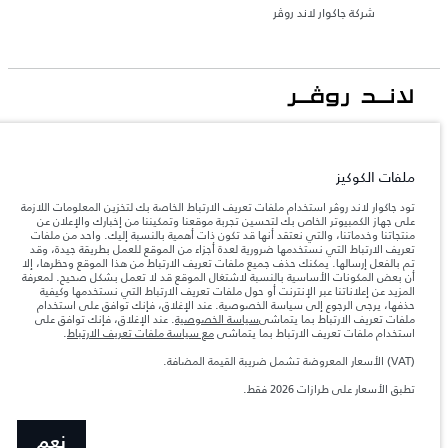
شركة جاكوار لاند روڤر
جاكوار لاند روڨر المحدودة: 2026
الإمارات العربية المتحدة, الطاير للسيارات
ملفات الكوكيز
تعكس الأوزان المذكورة مواصفات السيارة القياسية. سوف تؤثر الإكسسوارات وغيرها من
العناصر المثبتة بعد نقطة التصنيع في الحمولة. تأكد من عدم تجاوز الوزن الإجمالي للسيارة
تود جاكوار لاند روڤر استخدام ملفات تعريف الارتباط الخاصة بك لتخزين المعلومات اللازمة
والحد الأقصى لأحمال المحور عند تحميل السيارة بالإكسسوارات والركاب والسوائل والوقود
على جهاز الكمبيوتر الخاص بك لتحسين تجربة موقعنا وتمكيننا من إخبارك والإعلان عن
والحمولة.
منتجاتنا وخدماتنا، والتي نعتقد أنها قد تكون ذات أهمية بالنسبة إليك. واحد من ملفات
تعريف الارتباط التي نستخدمها ضرورية لعدة أجزاء من الموقع للعمل بطريقة جيدة، وقد
تم بالفعل إرسالها. يمكنك حذف جميع ملفات تعريف الارتباط من هذا الموقع وحظرها، إلا
المعلومات والمواصفات والأسعار والألوان المذكورة على هذا الموقع قد تختلف من بلد إلى
أن بعض المكونات الأساسية بالنسبة لاشتغال الموقع قد لا تعمل بشكل صحيح. لمعرفة
آخر، كما أنّها قد تتغير بدون إشعار مسبق. الرجاء التواصل مع وكيلنا المحلي للتأكد من توفّرها
المزيد عن إعلاناتنا عبر الإنترنت أو حول ملفات تعريف الارتباط التي نستخدمها وكيفية
والتحقق من الأسعار.
حذفها، يرجى الرجوع إلى سياسة الخصوصية. عند الإغلاق، فإنك توافق على استخدام
إن النقص العالمي في أشباه الموصلات يؤثر حاليًا
ملفات تعريف الارتباط بما يتماشى
سياسة الخصوصية
. عند الإغلاق، فإنك توافق على
ملاحظة مهمة حول الصور والمواصفات.
في مواصفات تصميم السيارات وتوفر الخيارات وتوقيتات التصاميم. هذا ظرف ديناميكي
استخدام ملفات تعريف الارتباط بما يتماشى
مع سياسة ملفات تعريف الارتباط
.
للغاية، ونتيجة لذلك، قد لا تمثّل الصور المستخدَمة ضمن موقع الويب حاليًا المواصفات الحالية
بالكامل بالنسبة إلى الميزات والخيارات والحلية ومجموعات الألوان. يرجى استشارة وكيلك الذي
(VAT) الأسعار المعروضة تشمل ضريبة القيمة المضافة.
سيتمكّن من تأكيد أي تقييدات حالية معك للسماح لك باتخاذ قرار مدروس
تطبق الأسعار على طرازات 2026 فقط.‎‎
الأرقام المقدمة هي نتيجة لاختبارات المصنع الرسمية وفقاً لتشريعات الاتحاد الأوروبي. قد
يتباين استهلك الوقود الفعلي للمركبة عن ذلك المتحقق في تلك الاختبارات كما أن هذه
الأرقام بغرض المقارنة فحسب.
نعم
الأسعار المعروضة تشمل ضريبة القيمة المضافة (VAT).