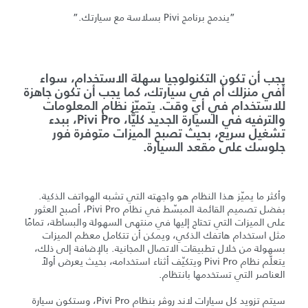
”يندمج برنامج Pivi بسلاسة مع سيارتك.”
يجب أن تكون التكنولوجيا سهلة الاستخدام، سواء
أفي منزلك أم في سيارتك، كما يجب أن تكون جاهزة
للاستخدام في أي وقت. يتميّز نظام المعلومات
والترفيه في السيارة الجديد كليًّا، Pivi Pro، ببدء
تشغيل سريع، بحيث تصبح الميزات متوفرة فور
جلوسك على مقعد السيارة.
وأكثر ما يميّز هذا النظام هو واجهته التي تشبه الهواتف الذكية.
بفضل تصميم القائمة المبسّط في نظام Pivi Pro، أصبح العثور
على الميزات التي تحتاج إليها في منتهى السهولة والبساطة، تمامًا
مثل استخدام هاتفك الذكي، ويمكن أن تتكامل معظم الميزات
بسهولة من خلال تطبيقات الاتصال المجانية. بالإضافة إلى ذلك،
يتعلّم نظام Pivi Pro ويتكيّف أثناء استخدامه، بحيث يعرض أولاً
العناصر التي تستخدمها بانتظام.
سيتم تزويد كل سيارات لاند روڤر بنظام Pivi Pro، وستكون سيارة