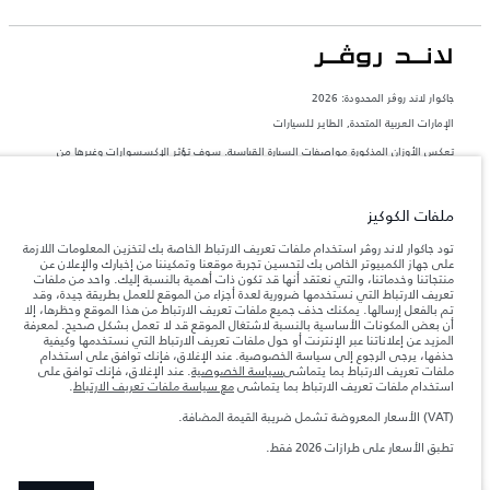
جاكوار لاند روڨر المحدودة: 2026
الإمارات العربية المتحدة, الطاير للسيارات
تعكس الأوزان المذكورة مواصفات السيارة القياسية. سوف تؤثر الإكسسوارات وغيرها من
العناصر المثبتة بعد نقطة التصنيع في الحمولة. تأكد من عدم تجاوز الوزن الإجمالي للسيارة
والحد الأقصى لأحمال المحور عند تحميل السيارة بالإكسسوارات والركاب والسوائل والوقود
والحمولة.
ملفات الكوكيز
المعلومات والمواصفات والأسعار والألوان المذكورة على هذا الموقع قد تختلف من بلد إلى
تود جاكوار لاند روڤر استخدام ملفات تعريف الارتباط الخاصة بك لتخزين المعلومات اللازمة
آخر، كما أنّها قد تتغير بدون إشعار مسبق. الرجاء التواصل مع وكيلنا المحلي للتأكد من توفّرها
على جهاز الكمبيوتر الخاص بك لتحسين تجربة موقعنا وتمكيننا من إخبارك والإعلان عن
والتحقق من الأسعار.
منتجاتنا وخدماتنا، والتي نعتقد أنها قد تكون ذات أهمية بالنسبة إليك. واحد من ملفات
تعريف الارتباط التي نستخدمها ضرورية لعدة أجزاء من الموقع للعمل بطريقة جيدة، وقد
إن النقص العالمي في أشباه الموصلات يؤثر حاليًا
ملاحظة مهمة حول الصور والمواصفات.
تم بالفعل إرسالها. يمكنك حذف جميع ملفات تعريف الارتباط من هذا الموقع وحظرها، إلا
في مواصفات تصميم السيارات وتوفر الخيارات وتوقيتات التصاميم. هذا ظرف ديناميكي
أن بعض المكونات الأساسية بالنسبة لاشتغال الموقع قد لا تعمل بشكل صحيح. لمعرفة
للغاية، ونتيجة لذلك، قد لا تمثّل الصور المستخدَمة ضمن موقع الويب حاليًا المواصفات الحالية
المزيد عن إعلاناتنا عبر الإنترنت أو حول ملفات تعريف الارتباط التي نستخدمها وكيفية
بالكامل بالنسبة إلى الميزات والخيارات والحلية ومجموعات الألوان. يرجى استشارة وكيلك الذي
حذفها، يرجى الرجوع إلى سياسة الخصوصية. عند الإغلاق، فإنك توافق على استخدام
سيتمكّن من تأكيد أي تقييدات حالية معك للسماح لك باتخاذ قرار مدروس
ملفات تعريف الارتباط بما يتماشى
سياسة الخصوصية
. عند الإغلاق، فإنك توافق على
الأرقام المقدمة هي نتيجة لاختبارات المصنع الرسمية وفقاً لتشريعات الاتحاد الأوروبي. قد
استخدام ملفات تعريف الارتباط بما يتماشى
مع سياسة ملفات تعريف الارتباط
.
يتباين استهلك الوقود الفعلي للمركبة عن ذلك المتحقق في تلك الاختبارات كما أن هذه
الأرقام بغرض المقارنة فحسب.
(VAT) الأسعار المعروضة تشمل ضريبة القيمة المضافة.
الأسعار المعروضة تشمل ضريبة القيمة المضافة (VAT).
تطبق الأسعار على طرازات 2026 فقط.‎‎
الأسعار تنطبق فقط على الطرازات المصنعة في عام 2026