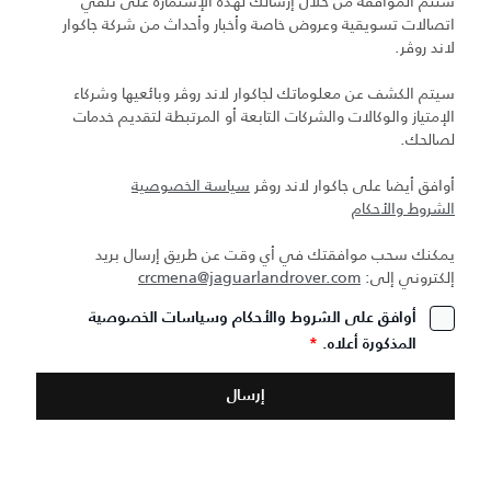
ستتم الموافقة من خلال إرسالك لهذه الإستمارة على تلقي
اتصالات تسويقية وعروض خاصة وأخبار وأحداث من شركة جاكوار
لاند روڤر.
سيتم الكشف عن معلوماتك لجاكوار لاند روڤر وبائعيها وشركاء
الإمتياز والوكالات والشركات التابعة أو المرتبطة لتقديم خدمات
لصالحك.
أوافق أيضا على جاكوار لاند روڤر
سياسة الخصوصية
الشروط والأحكام
يمكنك سحب موافقتك في أي وقت عن طريق إرسال بريد
إلكتروني إلى:
crcmena@jaguarlandrover.com
أوافق على الشروط والأحكام وسياسات الخصوصية
المذكورة أعلاه.
*