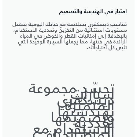
امتياز في الهندسة والتصميم
تتناسب ديسكڤري بسلاسة مع حياتك اليومية بفضل
مستويات استثنائية من التخزين وتعددية الاستخدام،
بالإضافة إلى إمكانيات القطر والخوض في المياه
الرائدة في فئتها، مما يجعلها السيارة الوحيدة التي
تلبي كل احتياجاتك.
تجسّد مجموعة
سيارات
ديسكڤري
المتميّزة
بهندستها
وتصميمها
تعددية
الاستخدام مع
أنماط الحياة