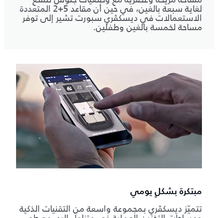
لغاية سبعة بالغين، في حين أن مقاعد 5+2 المتعددة
الاستعمالات في ديسكڤري سبورت تشير إلى توفر
مساحة لخمسة بالغين وطفلين.
مبتكرة بشكلٍ يومي
تتميّز ديسكڤري بمجموعة واسعة من التقنيات الذكية
ومساحات التخزين العملية في متناول اليد، مع طي