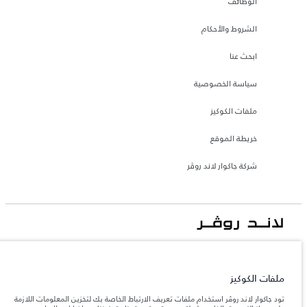
الوظائف
الشروط والأحكام
ابحث عنا
سياسة الخصوصية
ملفات الكوكيز
خريطة الموقع
شركة جاكوار لاند روڤر
جاكوار لاند روڨر المحدودة: 2026
الإمارات العربية المتحدة, الطاير للسيارات
ملفات الكوكيز
تعكس الأوزان المذكورة مواصفات السيارة القياسية. سوف تؤثر الإكسسوارات وغيرها من
العناصر المثبتة بعد نقطة التصنيع في الحمولة. تأكد من عدم تجاوز الوزن الإجمالي للسيارة
تود جاكوار لاند روڤر استخدام ملفات تعريف الارتباط الخاصة بك لتخزين المعلومات اللازمة
والحد الأقصى لأحمال المحور عند تحميل السيارة بالإكسسوارات والركاب والسوائل والوقود