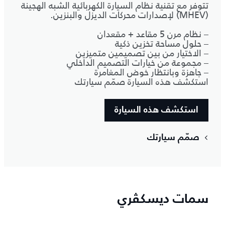
تتوفر مع تقنية نظام السيارة الكهربائية الشبه الهجينة
(MHEV) لإصدارات محركات الديزل والبنزين.
– نظام مرن 5 مقاعد + مقعدان
– حلول مساحة تخزين ذكية
– الاختيار من بين تصميمين متميزين
– مجموعة من خيارات التصميم الداخلي
– جاهزة وبانتظار خوض المغامرة
استكشف هذه السيارة صمّم سيارتك
استكشف هذه السيارة
صمّم سيارتك
سمات ديسكڤري