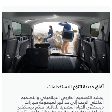
آفاق جديدة لتنوّع الاستخدامات
يجسّد التصميم الخارجي الديناميكي والتصميم
الداخلي الرحب إلى حد كبير لمجموعة سيارات
ديسكڤري الحياة العصرية للعائلة. تقدّم ديسكڤري
مساحة مريحة وعصرية مع وضعيات جلوس تتسع