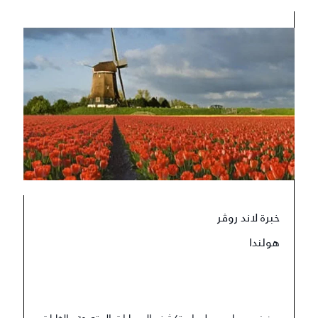
خبرة لاند روڤر
هولندا
بين نهري ماس وول، استكشف المسارات المتعرجة والغابات