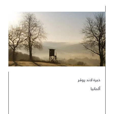
خبرة لاند روڤر
ألمانيا