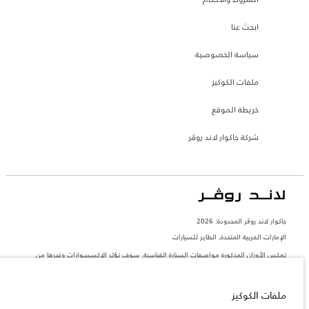
ابحث عنا
سياسة الخصوصية
ملفات الكوكيز
خريطة الموقع
شركة جاكوار لاند روڤر
جاكوار لاند روڨر المحدودة: 2026
الإمارات العربية المتحدة, الطاير للسيارات
تعكس الأوزان المذكورة مواصفات السيارة القياسية. سوف تؤثر الإكسسوارات وغيرها من
العناصر المثبتة بعد نقطة التصنيع في الحمولة. تأكد من عدم تجاوز الوزن الإجمالي للسيارة
والحد الأقصى لأحمال المحور عند تحميل السيارة بالإكسسوارات والركاب والسوائل والوقود
والحمولة.
ملفات الكوكيز