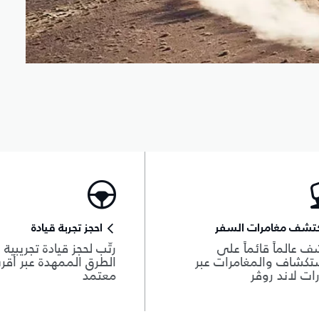
كتشف مغامرات السفر
احجز تجربة قيادة
ف عالماً قائماً على
رتّب لحجز قيادة تجريبية
تكشاف والمغامرات عبر
الطرق الممهدة عبر أقر
ات لاند روڤر
معتمد