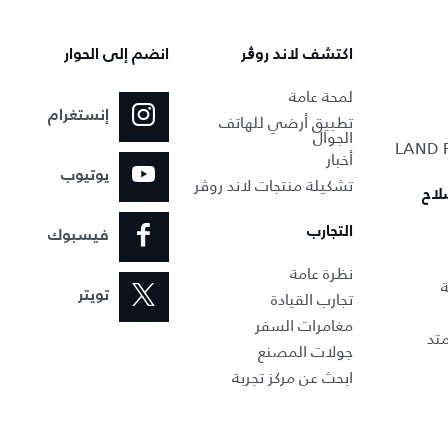
اكتشف لاند روڨر
انضم إلى الحوار
لمحة عامة
إنستغرام
تطبيق أرضي للهاتف
الجوال
أخبار
يوتيوب
تشكيلة منتجات لاند روڤر
لاح
التجارب
فيسبوك
نظرة عامة
ة
تجارب القيادة
تويتر
مغامرات السفر
تد
جولات المصنع
ابحث عن مركز تجربة